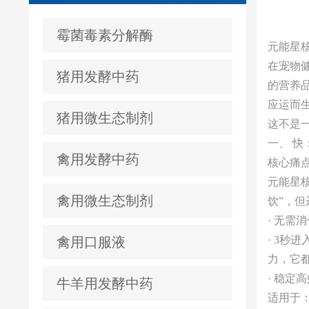
霉菌毒素分解酶
元能星核
在宠物
猪用发酵中药
的营养
应运而
猪用微生态制剂
这不是
一、 快
禽用发酵中药
核心痛
元能星
禽用微生态制剂
饮”，
· 无
· 3
禽用口服液
力，它
· 稳定
牛羊用发酵中药
适用于