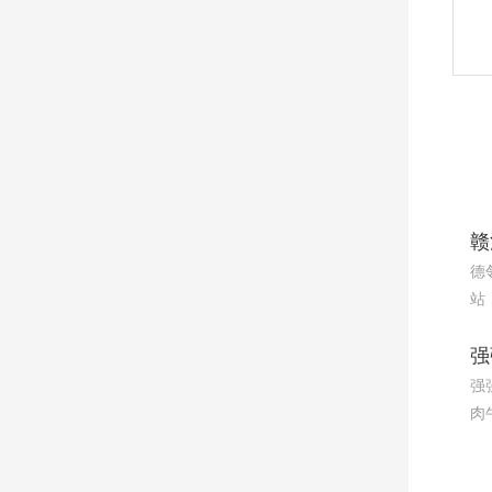
德
站
强
肉