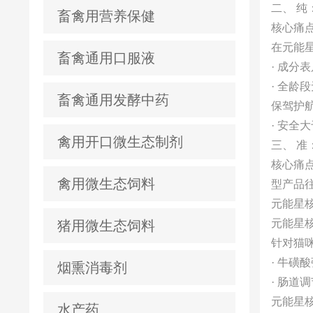
二、 
畜禽用营养保健
核心痛
在元能
畜禽通用口服液
· 成分
· 全
畜禽通用发酵中药
保驾护
· 安
禽用开口微生态制剂
三、 准
核心痛
禽用微生态饲料
型产品
元能星核
元能星
猪用微生态饲料
针对猫
· 牛磺
烟熏消毒剂
· 肠
元能星
水产药