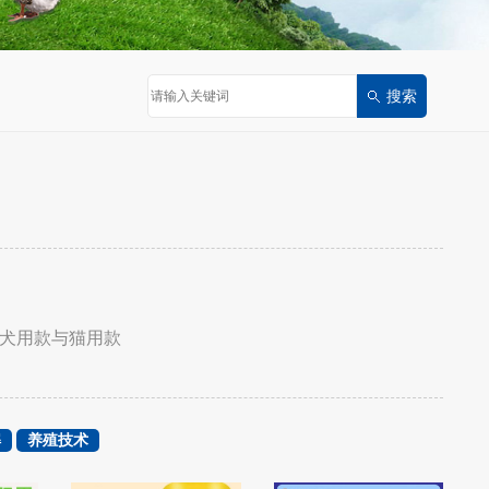
犬用款与猫用款
解
养殖技术