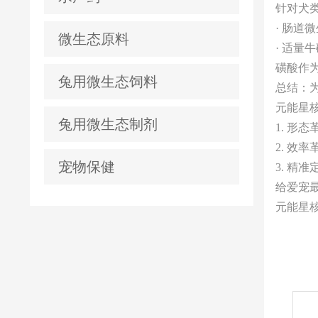
针对犬
· 肠
微生态原料
· 适
磺酸作
兔用微生态饲料
总结：
元能星
兔用微生态制剂
1. 形
2. 效
宠物保健
3. 精
给爱宠
元能星