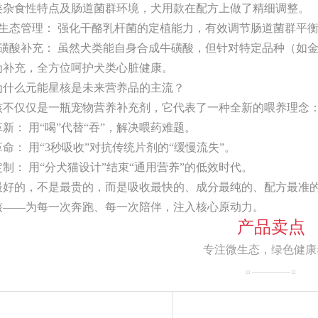
类杂食性特点及肠道菌群环境，犬用款在配方上做了精细调整。
道微生态管理： 强化干酪乳杆菌的定植能力，有效调节肠道菌群平
量牛磺酸补充： 虽然犬类能自身合成牛磺酸，但针对特定品种（如
为补充，全方位呵护犬类心脏健康。
为什么元能星核是未来营养品的主流？
核不仅仅是一瓶宠物营养补充剂，它代表了一种全新的喂养理念
态革新： 用“喝”代替“吞”，解决喂药难题。
率革命： 用“3秒吸收”对抗传统片剂的“缓慢流失”。
准定制： 用“分犬猫设计”结束“通用营养”的低效时代。
最好的，不是最贵的，而是吸收最快的、成分最纯的、配方最准
核——为每一次奔跑、每一次陪伴，注入核心原动力。
产品卖点
专注微生态，绿色健康