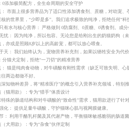
纯：0添加极简配方，全生命周期的安全守护
点： 市面上很多营养品为了适口性添加诱食剂、蔗糖，对幼宠、
星核的世界里，“少即是多”。我们追求极致的纯净，拒绝任何“科
表只有水与核心营养： 严格做到 0防腐剂、0蔗糖、0诱食剂。
龄段无忧： 因为纯净，所以包容。无论您是给刚出生的奶猫奶狗（
航，亦或是照顾8岁以上的高龄宠，都可以放心喂食。
全大于天： 我们始终认为，宠物营养补充剂，如果以牺牲安全为代
：分猫犬定制，拒绝“一刀切”的精准营养
点： 猫是纯肉食动物，对牛磺酸有刚性需求（缺乏可致失明、心
往往两边都做不好。
深知物种差异，将“精准医疗”的概念引入营养补充领域，特别推出
核（猫用款）：专为“猎手”体质设计
咪特殊的肠道结构和对牛磺酸的“致命性”需求，猫用款进行了针
酸强化： 提供足量牛磺酸，守护猫咪心肌与视网膜健康。
道调节： 利用干酪乳杆菌及其代谢产物，平衡猫咪敏感脆弱的肠道
核（犬用款）：专为“杂食”伙伴定制