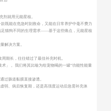
补充剂就用元能星核。
一款既能在危急时刻救命，又能在日常养护中毫不费力
满足猫狗不同的生理需求——基于这些痛点，元能星核
能量解决方案。
收周期长，往往错过了最佳补充时机。
技术」 。我们将其比喻为给宠物喝的一罐“功能性能量
液通过肠道黏膜直接渗透。
产后虚弱、病后恢复期，还是高强度运动后急需补充体