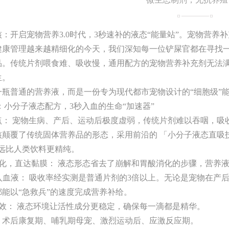
：开启宠物营养3.0时代，3秒速补的液态“能量站”。宠物营养
健康管理越来越精细化的今天，我们深知每一位铲屎官都在寻找
品。传统片剂喂食难、吸收慢，通用配方的宠物营养补充剂无法
生。
一瓶普通的营养液，而是一份专为现代都市宠物设计的“细胞级”
：小分子液态配方，3秒入血的生命“加速器”
点： 宠物生病、产后、运动后极度虚弱，传统片剂难以吞咽，吸
核颠覆了传统固体营养品的形态，采用前沿的 「小分子液态直吸
但远比人类饮料更精纯。
需消化，直达黏膜： 液态形态省去了崩解和胃酸消化的步骤，营养
秒进入血液： 吸收率经实测是普通片剂的3倍以上。无论是宠物在
都能以“急救兵”的速度完成营养补给。
高效： 液态环境让活性成分更稳定，确保每一滴都是精华。
：术后康复期、哺乳期母宠、激烈运动后、应激反应期。