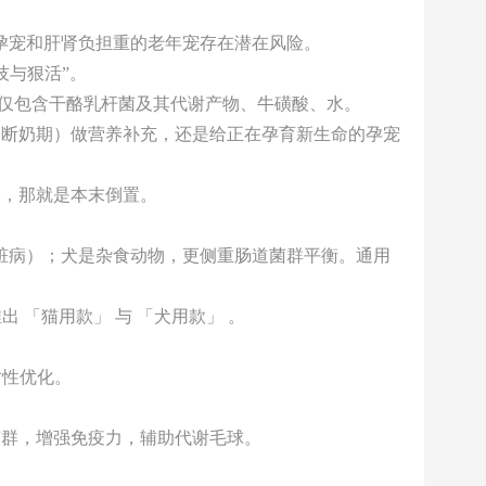
孕宠和肝肾负担重的老年宠存在潜在风险。
技与狠活”。
成分仅包含干酪乳杆菌及其代谢产物、牛磺酸、水。
未断奶期）做营养补充，还是给正在孕育新生命的孕宠
价，那就是本末倒置。
脏病）；犬是杂食动物，更侧重肠道菌群平衡。通用
 「猫用款」 与 「犬用款」 。
对性优化。
菌群，增强免疫力，辅助代谢毛球。