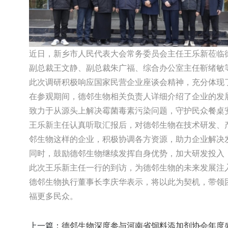
近日，新乡市人民代表大会常务委员会主任王乐新莅临
副总裁王文静、副总裁朱广福、综合办公室主任靳绪
此次调研积极响应国家民营企业座谈会精神，充分体
在参观期间，德邻生物相关负责人详细介绍了企业的发
致力于从源头上解决霉菌毒素污染问题，守护民众餐
王乐新主任认真听取汇报后，对德邻生物在技术研发、
邻生物这样的企业，积极协调各方资源，助力企业解
同时，鼓励德邻生物继续发挥自身优势，加大研发投
此次王乐新主任一行的到访，为德邻生物的未来发展
德邻生物执行董事长李庆华表示，将以此为契机，带领
福更多民众。
上一篇：
德邻生物深度参与河南省饲料添加剂协会年度