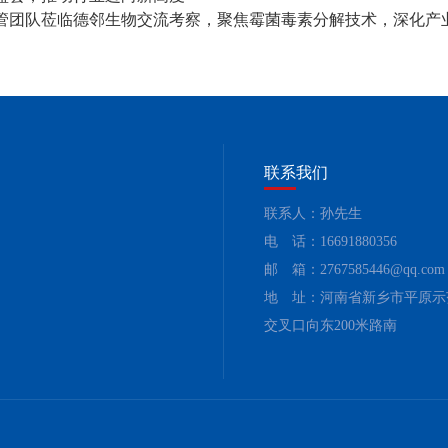
管团队莅临德邻生物交流考察，聚焦霉菌毒素分解技术，深化产
联系我们
联系人：孙先生
电 话：16691880356
邮 箱：2767585446@qq.com
地 址：河南省新乡市平原示
交叉口向东200米路南