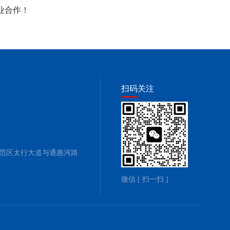
业合作！
扫码关注
范区太行大道与通惠河路
微信 [ 扫一扫 ]