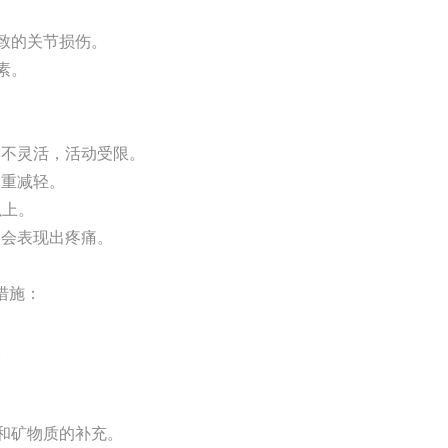
导致的关节损伤。
素。
动不灵活，活动受限。
体重减轻。
以上。
只会表现出疼痛。
措施：
。
素和矿物质的补充。