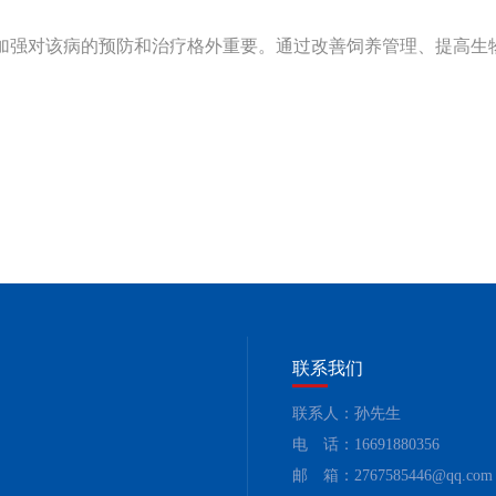
加强对该病的预防和治疗格外重要。通过改善饲养管理、提高生
联系我们
联系人：孙先生
电 话：16691880356
邮 箱：2767585446@qq.com