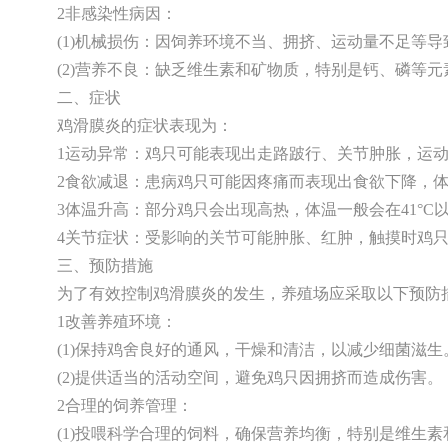
2非感染性病因：
(1)机械损伤：因饲养环境不当、拥挤、运动量不足等
(2)营养不良：缺乏维生素和矿物质，特别是钙、磷等元
二、症状
鸡滑膜炎的症状表现为：
1运动异常：鸡只可能表现出走路跛行、关节肿胀，运
2食欲减退：患病鸡只可能因疼痛而表现出食欲下降，
3体温升高：部分鸡只会出现高热，体温一般会在41°C
4关节症状：受影响的关节可能肿胀、红肿，触摸时鸡
三、预防措施
为了有效控制鸡滑膜炎的发生，养殖场应采取以下预防
1改善养殖环境：
(1)保持鸡舍良好的通风，干燥和清洁，以减少细菌滋生
(2)提供适当的活动空间，避免鸡只因拥挤而造成伤害。
2合理的饲养管理：
(1)投喂科学合理的饲料，确保营养均衡，特别是维生