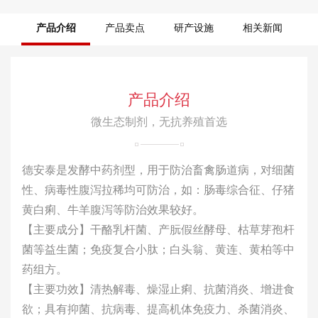
产品介绍
产品卖点
研产设施
相关新闻
产品介绍
微生态制剂，无抗养殖首选
德安泰是发酵中药剂型，用于防治畜禽肠道病，对细菌
性、病毒性腹泻拉稀均可防治，如：肠毒综合征、仔猪
黄白痢、牛羊腹泻等防治效果较好。
【主要成分】干酪乳杆菌、产朊假丝酵母、枯草芽孢杆
菌等益生菌；免疫复合小肽；白头翁、黄连、黄柏等中
药组方。
【主要功效】清热解毒、燥湿止痢、抗菌消炎、增进食
欲；具有抑菌、抗病毒、提高机体免疫力、杀菌消炎、